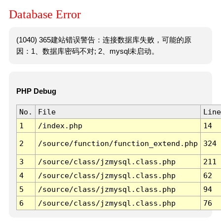
Database Error
(1040) 365建站错误警告：连接数据库失败，可能的原
因：1、数据库密码不对; 2、mysql未启动。
PHP Debug
No.
File
Line
1
/index.php
14
2
/source/function/function_extend.php
324
3
/source/class/jzmysql.class.php
211
4
/source/class/jzmysql.class.php
62
5
/source/class/jzmysql.class.php
94
6
/source/class/jzmysql.class.php
76