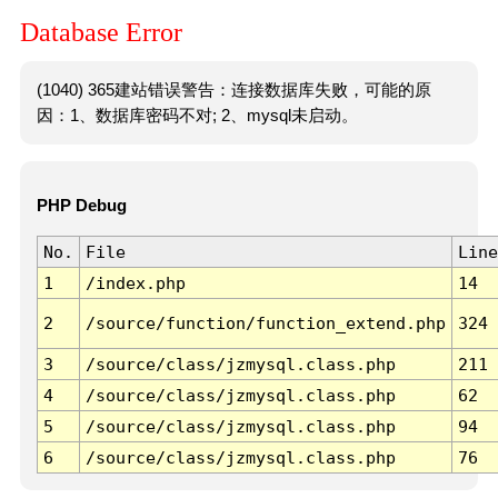
Database Error
(1040) 365建站错误警告：连接数据库失败，可能的原
因：1、数据库密码不对; 2、mysql未启动。
PHP Debug
No.
File
Line
1
/index.php
14
2
/source/function/function_extend.php
324
3
/source/class/jzmysql.class.php
211
4
/source/class/jzmysql.class.php
62
5
/source/class/jzmysql.class.php
94
6
/source/class/jzmysql.class.php
76