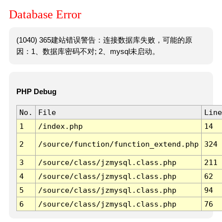
Database Error
(1040) 365建站错误警告：连接数据库失败，可能的原
因：1、数据库密码不对; 2、mysql未启动。
PHP Debug
No.
File
Line
1
/index.php
14
2
/source/function/function_extend.php
324
3
/source/class/jzmysql.class.php
211
4
/source/class/jzmysql.class.php
62
5
/source/class/jzmysql.class.php
94
6
/source/class/jzmysql.class.php
76