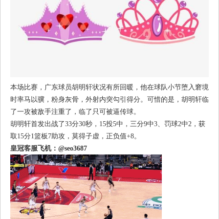
本场比赛，广东球员胡明轩状况有所回暖，他在球队小节堕入窘境
时率马以骥，粉身灰骨，外射内突勾引得分。可惜的是，胡明轩临
了一攻被敌手注重了，临了只可被逼传球。
胡明轩首发出战了33分30秒，15投5中，三分9中3、罚球2中2，获
取15分1篮板7助攻，莫得子虚，正负值+8。
皇冠客服飞机：@seo3687