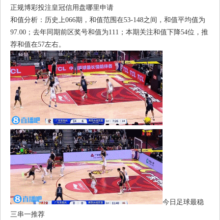
正规博彩投注
皇冠信用盘哪里申请
和值分析：历史上066期，和值范围在53-148之间，和值平均值为
97.00；去年同期前区奖号和值为111；本期关注和值下降54位，推
荐和值在57左右。
今日足球最稳
三串一推荐