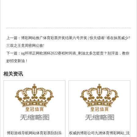
上一篇：
博彩网站推广体育彩票开奖结果六号开奖 | 惊天缱绻! 谁在抹黑威少?
三双之王竟周密网公敌!
下一篇：
ug环球正网欧洲杯2022赛程时间表_剩油太多怎贬责？别浮滥，教你
妙招变新油！
相关资讯
博彩游戏导航网站体育彩票刮刮乐
权威的博彩公司九洲体育博彩网站_沈