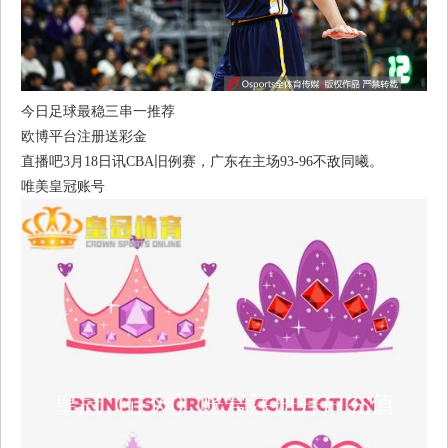
今日足球最稳三串一推荐
欧博平台注册送彩金
直播吧3月18日讯CBA旧例赛，广东在主场93-96不敌同曦。
唯美
皇冠账号