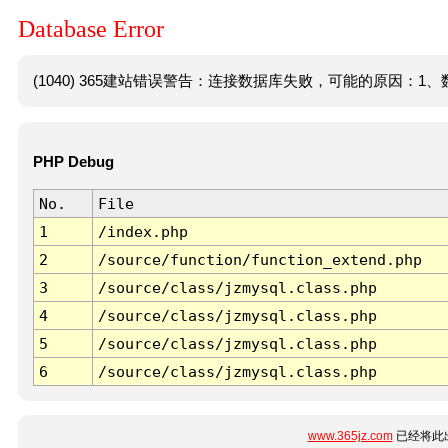
Database Error
(1040) 365建站错误警告：连接数据库失败，可能的原因：1、数
PHP Debug
No.
File
1
/index.php
2
/source/function/function_extend.php
3
/source/class/jzmysql.class.php
4
/source/class/jzmysql.class.php
5
/source/class/jzmysql.class.php
6
/source/class/jzmysql.class.php
www.365jz.com
已经将此