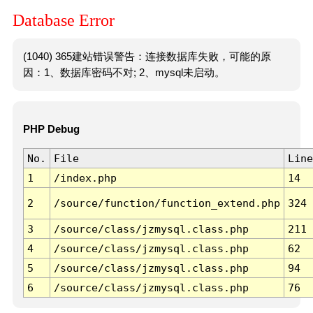
Database Error
(1040) 365建站错误警告：连接数据库失败，可能的原
因：1、数据库密码不对; 2、mysql未启动。
PHP Debug
No.
File
Line
1
/index.php
14
2
/source/function/function_extend.php
324
3
/source/class/jzmysql.class.php
211
4
/source/class/jzmysql.class.php
62
5
/source/class/jzmysql.class.php
94
6
/source/class/jzmysql.class.php
76