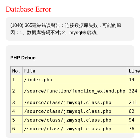
Database Error
(1040) 365建站错误警告：连接数据库失败，可能的原
因：1、数据库密码不对; 2、mysql未启动。
PHP Debug
No.
File
Line
1
/index.php
14
2
/source/function/function_extend.php
324
3
/source/class/jzmysql.class.php
211
4
/source/class/jzmysql.class.php
62
5
/source/class/jzmysql.class.php
94
6
/source/class/jzmysql.class.php
76