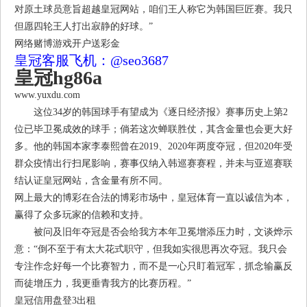
对原土球员意旨超越皇冠网站，咱们王人称它为韩国巨匠赛。我只
但愿四轮王人打出寂静的好球。”
网络赌博游戏开户送彩金
皇冠客服飞机：@seo3687
皇冠hg86a
www.yuxdu.com
这位34岁的韩国球手有望成为《逐日经济报》赛事历史上第2
位已毕卫冕成效的球手；倘若这次蝉联胜仗，其含金量也会更大好
多。他的韩国本家李泰熙曾在2019、2020年两度夺冠，但2020年受
群众疫情出行扫尾影响，赛事仅纳入韩巡赛赛程，并未与亚巡赛联
结认证皇冠网站，含金量有所不同。
网上最大的博彩在合法的博彩市场中，皇冠体育一直以诚信为本，
赢得了众多玩家的信赖和支持。
被问及旧年夺冠是否会给我方本年卫冕增添压力时，文谈烨示
意：“倒不至于有太大花式职守，但我如实很思再次夺冠。我只会
专注作念好每一个比赛智力，而不是一心只盯着冠军，抓念输赢反
而徒增压力，我更垂青我方的比赛历程。”
皇冠信用盘登3出租