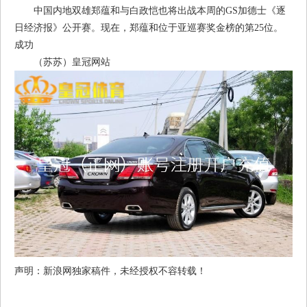
中国内地双雄郑蕴和与白政恺也将出战本周的GS加德士《逐
日经济报》公开赛。现在，郑蕴和位于亚巡赛奖金榜的第25位。
成功
（苏苏）皇冠网站
声明：新浪网独家稿件，未经授权不容转载！