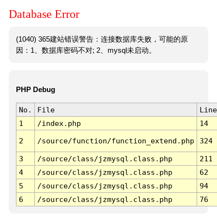
Database Error
(1040) 365建站错误警告：连接数据库失败，可能的原
因：1、数据库密码不对; 2、mysql未启动。
PHP Debug
No.
File
Line
1
/index.php
14
2
/source/function/function_extend.php
324
3
/source/class/jzmysql.class.php
211
4
/source/class/jzmysql.class.php
62
5
/source/class/jzmysql.class.php
94
6
/source/class/jzmysql.class.php
76