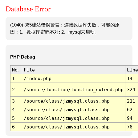
Database Error
(1040) 365建站错误警告：连接数据库失败，可能的原
因：1、数据库密码不对; 2、mysql未启动。
PHP Debug
No.
File
Line
1
/index.php
14
2
/source/function/function_extend.php
324
3
/source/class/jzmysql.class.php
211
4
/source/class/jzmysql.class.php
62
5
/source/class/jzmysql.class.php
94
6
/source/class/jzmysql.class.php
76