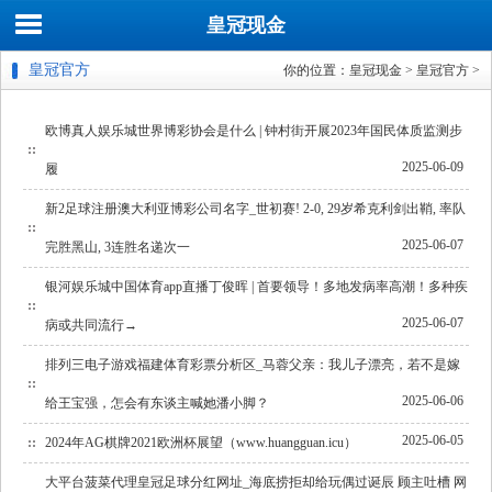
皇冠现金
皇冠官方
你的位置：
皇冠现金
>
皇冠官方
>
欧博真人娱乐城世界博彩协会是什么 | 钟村街开展2023年国民体质监测步
2025-06-09
履
新2足球注册澳大利亚博彩公司名字_世初赛! 2-0, 29岁希克利剑出鞘, 率队
2025-06-07
完胜黑山, 3连胜名递次一
银河娱乐城中国体育app直播丁俊晖 | 首要领导！多地发病率高潮！多种疾
2025-06-07
病或共同流行→
排列三电子游戏福建体育彩票分析区_马蓉父亲：我儿子漂亮，若不是嫁
2025-06-06
给王宝强，怎会有东谈主喊她潘小脚？
2025-06-05
2024年AG棋牌2021欧洲杯展望（www.huangguan.icu）
大平台菠菜代理皇冠足球分红网址_海底捞拒却给玩偶过诞辰 顾主吐槽 网