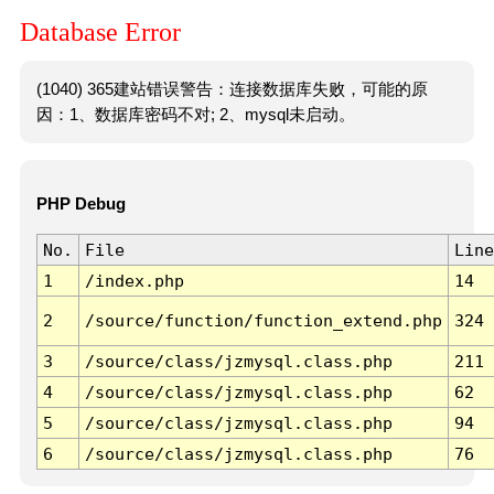
Database Error
(1040) 365建站错误警告：连接数据库失败，可能的原
因：1、数据库密码不对; 2、mysql未启动。
PHP Debug
No.
File
Line
1
/index.php
14
2
/source/function/function_extend.php
324
3
/source/class/jzmysql.class.php
211
4
/source/class/jzmysql.class.php
62
5
/source/class/jzmysql.class.php
94
6
/source/class/jzmysql.class.php
76