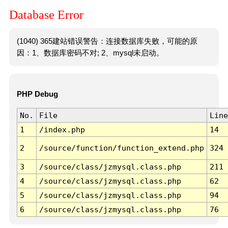
Database Error
(1040) 365建站错误警告：连接数据库失败，可能的原
因：1、数据库密码不对; 2、mysql未启动。
PHP Debug
No.
File
Line
1
/index.php
14
2
/source/function/function_extend.php
324
3
/source/class/jzmysql.class.php
211
4
/source/class/jzmysql.class.php
62
5
/source/class/jzmysql.class.php
94
6
/source/class/jzmysql.class.php
76