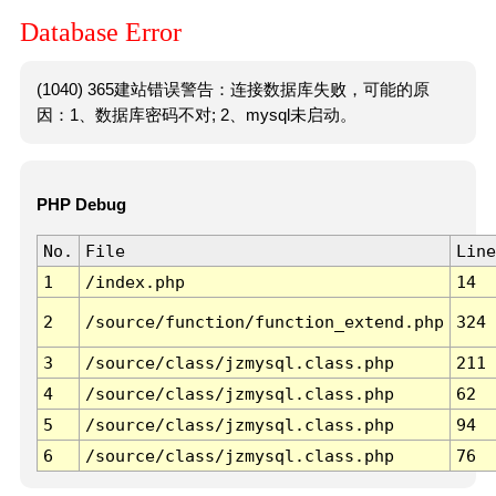
Database Error
(1040) 365建站错误警告：连接数据库失败，可能的原
因：1、数据库密码不对; 2、mysql未启动。
PHP Debug
No.
File
Line
1
/index.php
14
2
/source/function/function_extend.php
324
3
/source/class/jzmysql.class.php
211
4
/source/class/jzmysql.class.php
62
5
/source/class/jzmysql.class.php
94
6
/source/class/jzmysql.class.php
76