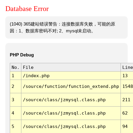
Database Error
(1040) 365建站错误警告：连接数据库失败，可能的原
因：1、数据库密码不对; 2、mysql未启动。
PHP Debug
No.
File
Line
1
/index.php
13
2
/source/function/function_extend.php
1548
3
/source/class/jzmysql.class.php
211
4
/source/class/jzmysql.class.php
62
5
/source/class/jzmysql.class.php
94