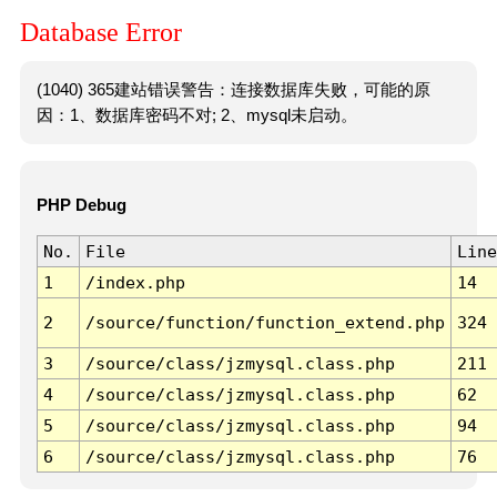
Database Error
(1040) 365建站错误警告：连接数据库失败，可能的原
因：1、数据库密码不对; 2、mysql未启动。
PHP Debug
No.
File
Line
1
/index.php
14
2
/source/function/function_extend.php
324
3
/source/class/jzmysql.class.php
211
4
/source/class/jzmysql.class.php
62
5
/source/class/jzmysql.class.php
94
6
/source/class/jzmysql.class.php
76