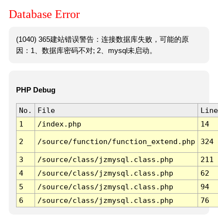
Database Error
(1040) 365建站错误警告：连接数据库失败，可能的原
因：1、数据库密码不对; 2、mysql未启动。
PHP Debug
No.
File
Line
1
/index.php
14
2
/source/function/function_extend.php
324
3
/source/class/jzmysql.class.php
211
4
/source/class/jzmysql.class.php
62
5
/source/class/jzmysql.class.php
94
6
/source/class/jzmysql.class.php
76