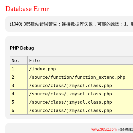
Database Error
(1040) 365建站错误警告：连接数据库失败，可能的原因：1、数
PHP Debug
No.
File
1
/index.php
2
/source/function/function_extend.php
3
/source/class/jzmysql.class.php
4
/source/class/jzmysql.class.php
5
/source/class/jzmysql.class.php
6
/source/class/jzmysql.class.php
www.365jz.com
已经将此