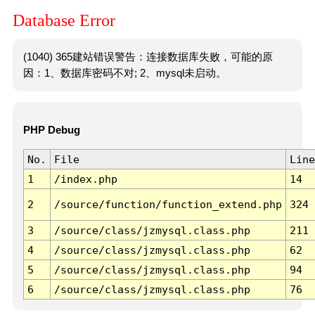
Database Error
(1040) 365建站错误警告：连接数据库失败，可能的原
因：1、数据库密码不对; 2、mysql未启动。
PHP Debug
No.
File
Line
1
/index.php
14
2
/source/function/function_extend.php
324
3
/source/class/jzmysql.class.php
211
4
/source/class/jzmysql.class.php
62
5
/source/class/jzmysql.class.php
94
6
/source/class/jzmysql.class.php
76