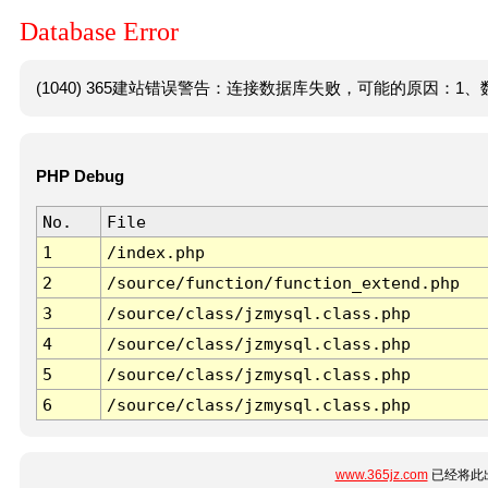
Database Error
(1040) 365建站错误警告：连接数据库失败，可能的原因：1、数
PHP Debug
No.
File
1
/index.php
2
/source/function/function_extend.php
3
/source/class/jzmysql.class.php
4
/source/class/jzmysql.class.php
5
/source/class/jzmysql.class.php
6
/source/class/jzmysql.class.php
www.365jz.com
已经将此