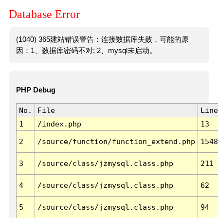
Database Error
(1040) 365建站错误警告：连接数据库失败，可能的原
因：1、数据库密码不对; 2、mysql未启动。
PHP Debug
No.
File
Line
1
/index.php
13
2
/source/function/function_extend.php
1548
3
/source/class/jzmysql.class.php
211
4
/source/class/jzmysql.class.php
62
5
/source/class/jzmysql.class.php
94