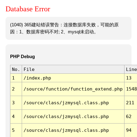
Database Error
(1040) 365建站错误警告：连接数据库失败，可能的原
因：1、数据库密码不对; 2、mysql未启动。
PHP Debug
No.
File
Line
1
/index.php
13
2
/source/function/function_extend.php
1548
3
/source/class/jzmysql.class.php
211
4
/source/class/jzmysql.class.php
62
5
/source/class/jzmysql.class.php
94