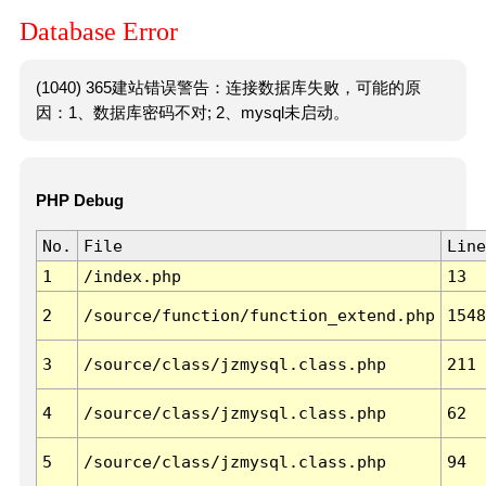
Database Error
(1040) 365建站错误警告：连接数据库失败，可能的原
因：1、数据库密码不对; 2、mysql未启动。
PHP Debug
No.
File
Line
1
/index.php
13
2
/source/function/function_extend.php
1548
3
/source/class/jzmysql.class.php
211
4
/source/class/jzmysql.class.php
62
5
/source/class/jzmysql.class.php
94