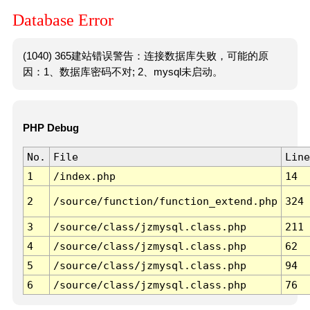
Database Error
(1040) 365建站错误警告：连接数据库失败，可能的原
因：1、数据库密码不对; 2、mysql未启动。
PHP Debug
No.
File
Line
1
/index.php
14
2
/source/function/function_extend.php
324
3
/source/class/jzmysql.class.php
211
4
/source/class/jzmysql.class.php
62
5
/source/class/jzmysql.class.php
94
6
/source/class/jzmysql.class.php
76