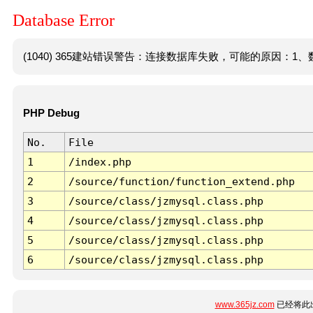
Database Error
(1040) 365建站错误警告：连接数据库失败，可能的原因：1、数
PHP Debug
No.
File
1
/index.php
2
/source/function/function_extend.php
3
/source/class/jzmysql.class.php
4
/source/class/jzmysql.class.php
5
/source/class/jzmysql.class.php
6
/source/class/jzmysql.class.php
www.365jz.com
已经将此