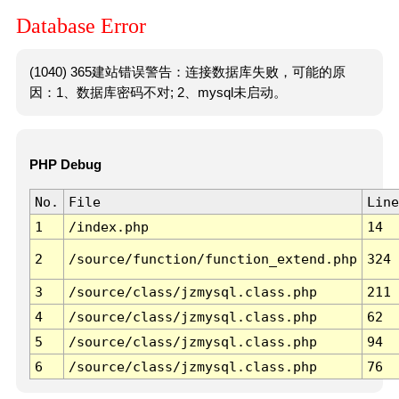
Database Error
(1040) 365建站错误警告：连接数据库失败，可能的原
因：1、数据库密码不对; 2、mysql未启动。
PHP Debug
No.
File
Line
1
/index.php
14
2
/source/function/function_extend.php
324
3
/source/class/jzmysql.class.php
211
4
/source/class/jzmysql.class.php
62
5
/source/class/jzmysql.class.php
94
6
/source/class/jzmysql.class.php
76