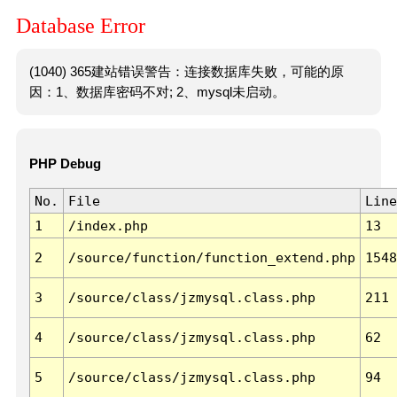
Database Error
(1040) 365建站错误警告：连接数据库失败，可能的原
因：1、数据库密码不对; 2、mysql未启动。
PHP Debug
No.
File
Line
1
/index.php
13
2
/source/function/function_extend.php
1548
3
/source/class/jzmysql.class.php
211
4
/source/class/jzmysql.class.php
62
5
/source/class/jzmysql.class.php
94