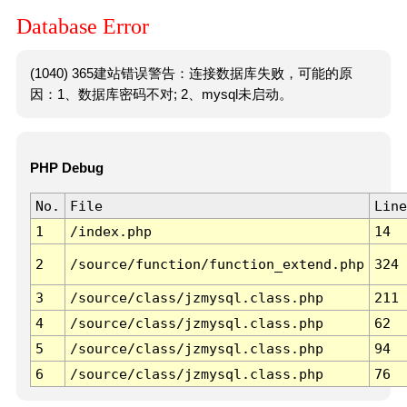
Database Error
(1040) 365建站错误警告：连接数据库失败，可能的原
因：1、数据库密码不对; 2、mysql未启动。
PHP Debug
No.
File
Line
1
/index.php
14
2
/source/function/function_extend.php
324
3
/source/class/jzmysql.class.php
211
4
/source/class/jzmysql.class.php
62
5
/source/class/jzmysql.class.php
94
6
/source/class/jzmysql.class.php
76