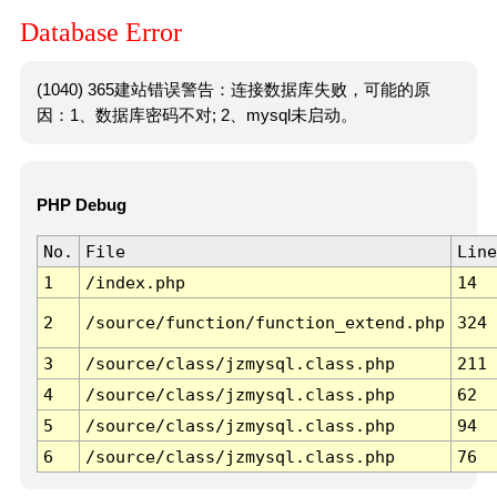
Database Error
(1040) 365建站错误警告：连接数据库失败，可能的原
因：1、数据库密码不对; 2、mysql未启动。
PHP Debug
No.
File
Line
1
/index.php
14
2
/source/function/function_extend.php
324
3
/source/class/jzmysql.class.php
211
4
/source/class/jzmysql.class.php
62
5
/source/class/jzmysql.class.php
94
6
/source/class/jzmysql.class.php
76