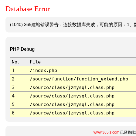
Database Error
(1040) 365建站错误警告：连接数据库失败，可能的原因：1、数
PHP Debug
No.
File
1
/index.php
2
/source/function/function_extend.php
3
/source/class/jzmysql.class.php
4
/source/class/jzmysql.class.php
5
/source/class/jzmysql.class.php
6
/source/class/jzmysql.class.php
www.365jz.com
已经将此