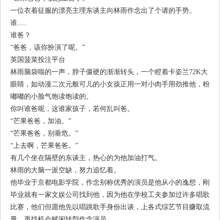
一位衣着征服的漂亮主理东谈主向林雨作念出了个请的手势。
谁.....
谁爸？
“爸爸，该你扮演了呢。”
英国菠菜投注平台
林雨脑袋嗡的一声，脖子僵硬的渐渐转头，一个瞪着卡姿兰72K大
眼睛，如动漫二次元般可儿的小女孩正用一对小肉手用劲推他，粉
嘟嘟的小脸气饱读饱读的。
你叫谁爸呢，这谁家孩子，若何乱叫爸。
“芒果爸爸，加油。”
“芒果爸爸，别垂危。”
“上去啊，芒果爸爸。”
有几个坐在隔壁的东谈主，热心的为他加油打气。
林雨的大脑一派空缺，努力追忆着。
他毕业于京都电影学院，作念别称优秀的演员是他从小的逸想，刚
毕业就有一家文娱公司找到他，因为他在学校工夫参加过许多唱歌
比赛，他们但愿他先以唱跳歌手身份出谈，上各式综艺节目赚取流
量，再找机会赋闲转型作念演员。