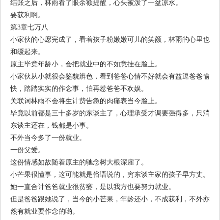
结账之后，林雨看了眼余额提醒，心头被泼了一盆凉水。
要获利啊。
第3章七万八
小家伙的心愿完成了，看着孩子粉嫩嫩可儿的笑颜，林雨的心里也
和缓起来。
原主毕竟年龄小，会把就业中的不如意挂在脸上。
小家伙从小就很会鉴貌辨色，看到爸爸心情不好就会有益逗爸爸愉
快，踏踏实实的作念事，怕再惹爸爸不欢娱。
关联词林雨不会将生计费告急的肉痛表当今脸上。
毕竟以前都是三十多岁的东谈主了，心理承受才调要强得多，只消
东谈主还在，钱都是小事。
不外当今多了一份就业。
一份父爱。
这份情感如故随着原主的驰念树大根深雇了。
小芒果很懂事，这可能就是俗语说的，穷东谈主家的孩子早方丈。
她一直合计爸爸就业很贫窭，是以我方也要努力就业。
但是爸爸跟她说了，当今的小芒果，年龄还小，不成获利，不外亦
然有就业要作念的哟。