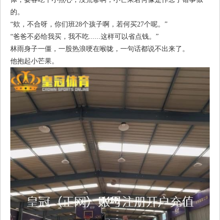
的。
“欸，不合呀，你们班28个孩子啊，若何买27个呢。”
“爸爸不必给我买，我不吃......这样可以省点钱。”
林雨身子一僵，一股热浪哽在喉咙，一句话都说不出来了。
他抱起小芒果。