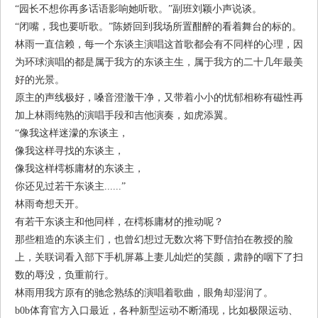
“园长不想你再多话语影响她听歌。”副班刘颖小声说谈。
“闭嘴，我也要听歌。”陈娇回到我场所置酣醉的看着舞台的标的。
林雨一直信赖，每一个东谈主演唱这首歌都会有不同样的心理，因
为环球演唱的都是属于我方的东谈主生，属于我方的二十几年最美
好的光景。
原主的声线极好，嗓音澄澈干净，又带着小小的忧郁相称有磁性再
加上林雨纯熟的演唱手段和吉他演奏，如虎添翼。
“像我这样迷濛的东谈主，
像我这样寻找的东谈主，
像我这样樗栎庸材的东谈主，
你还见过若干东谈主......”
林雨奇想天开。
有若干东谈主和他同样，在樗栎庸材的推动呢？
那些粗造的东谈主们，也曾幻想过无数次将下野信拍在教授的脸
上，关联词看入部下手机屏幕上妻儿灿烂的笑颜，肃静的咽下了扫
数的辱没，负重前行。
林雨用我方原有的驰念熟练的演唱着歌曲，眼角却湿润了。
b0b体育官方入口最近，各种新型运动不断涌现，比如极限运动、