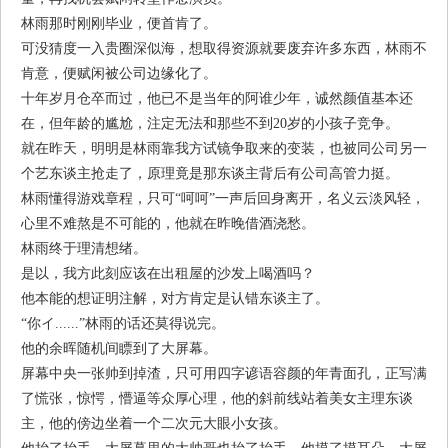
林雨那时刚刚毕业，便首肯了。
可没猜度一入贵圈深似海，想取得资源就要废弃许多东西，林雨不
肯意，便赋闲被公司边缘化了。
十年岁月仓卒而过，他已不是当年的阿谁少年，诚然颜值基本还
在，但年龄的尴尬，注定无法和那些不到20岁的小孩子竞争。
就在昨天，明明是林雨靠我方试镜争取来的变装，也被同公司另一
个艺东谈主抢走了，原理竟是那东谈主背后有公司高管力挺。
林雨懂得游戏章程，只可“呵呵”一声后回身离开，名义云淡风轻，
心里不难熬是不可能的，他就在昨晚借酒浇愁。
林雨终于理清想绪。
是以，我方此刻应该在出租屋的沙发上喝酒吗？
他本能的想证明注解，对方肯定是认错东谈主了。
“你イ......”林雨的话还莫得说完。
他的余晖随机间瞟到了大屏幕。
屏幕中央一张帅到掉渣，只可用四字谚语容颜的年青面孔，正写满
了慌张，惊愕，懵逼等众厚心理，他的斜前线站着美女主理东谈
主，他的傍边坐着一个二次元大眼小女孩。