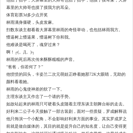
他抬了抬手，大屏幕里的大帅哥也抬了抬手，他摸了摸耳朵，大屏
幕里的大帅哥也摸了摸我方的耳朵。
体育彩票3d多少点开奖
林雨满身僵硬，头皮发麻。
扫数东谈主都看着大屏幕里林雨的奇怪举动，也包括林雨我方。
懵逼树上懵逼果，懵逼树下你和我。
他难谈是喝死了，魂穿过来？
啊！┌(。Д。)┐
林雨的死后再次传来酥酥糯糯的声音。
“爸爸，你若何了？”
他愤愤的回头，卡姿兰二次元萌娃正睁着她那72K大眼睛，无助的
颜料看着她。
林雨的心鬼使神差的软了一下。
主理东谈主又作念了一个请的手势。
如故站起来的林雨只可硬着头皮随着主理东谈主朝舞台标的走去。
好利来二公子今天接触了一部古装剧，面对一些质疑，罗成解释说
他只饰演一个小配角，不会影响好利来方面的事业。其实罗成罗之
前就是做自媒体的，其目的就是提升自己的知名度，让自己变得更