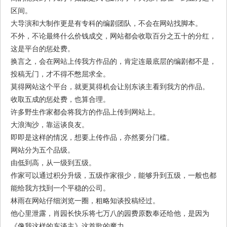
区间。
大导演和大制作更是有专科的编剧团队，不会在网站找脚本。
不外，不论最终什么价钱成交，网站都会收取百分之五十的分红，
这是平台的惩处费。
换言之，会在网站上传我方作品的，肯定连最底层的编剧都不是，
投稿无门，才不得不憋屈求全。
莫得网站这个平台，就更莫得机会让别东谈主看到我方的作品。
收取五成的惩处费，也算合理。
许多野生作家都会将我方的作品上传到网站上。
大浪淘沙，靠运谈良友。
即即是这样的情况，想要上传作品，亦然要分门槛。
网站分为五个品级。
由低到高，从一级到五级。
作家可以通过积分升级，五级作家很少，能够升到五级，一般也都
能给我方找到一个平稳的公司。
林雨在网站仔细浏览一圈，粗略知谈投稿经过。
他心里泄露，肖园长快乐将七万八的园费原数奉还给他，是因为
《像我这样的东谈主》这首歌的魔力。