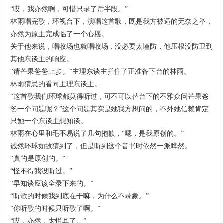
“哎，我亦然啊，可惜只录了后半段。”
林雨唱完歌，环视台下，演唱这首歌，既是我方被逼的无奈之举，
亦然为原主完成临了一个心愿。
关于他来说，唱收场也就唱收场，没必要太谨防，他压根没防卫到
其他东谈主的响应。
“请芒果爸爸止步。”主理东谈主拦住了正准备下台的林雨。
林雨猜忌的看向主理东谈主。
“这首歌我们环球都莫得听过，可不可以替台下的不雅众问芒果爸
爸一个问题呢？”这个问题其实是她我方想问的，不外她信赖肯定
只她一个东谈主想知谈。
林雨在心里和毛不易说了几句抱歉，“嗯，是我原创的。”
诚然环球如故猜到了，但是听到这个音书时依然一派哗然。
“真的是原创的。”
“怪不得我没听过。”
“早知谈应该全录下来的。”
“听歌的时候我到底在干嘛，为什么不录象。”
“你听歌的时候只听歌了啊。”
“哎，亦然，太悦耳了。”