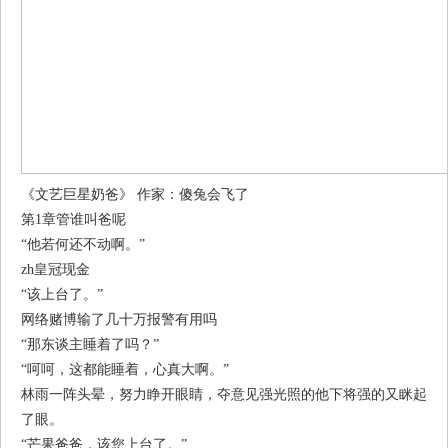
《文艺巨星奶爸》 作家：傻兔会飞了
第1章管谁叫爸呢
“他若何还不动啊。”
zh皇冠现金
“该上台了。”
网络赌博输了几十万报警有用吗
“那东谈主睡着了吗？”
“呵呵，这都能睡着，心真大啊。”
林雨一阵头晕，努力睁开眼睛，夺意见强光照的他下将强的又眯起
了眼。
“芒果爸爸，该您上台了。”