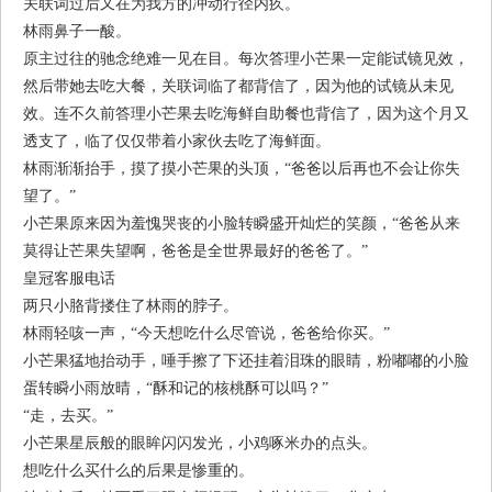
关联词过后又在为我方的冲动行径内疚。
林雨鼻子一酸。
原主过往的驰念绝难一见在目。每次答理小芒果一定能试镜见效，
然后带她去吃大餐，关联词临了都背信了，因为他的试镜从未见
效。连不久前答理小芒果去吃海鲜自助餐也背信了，因为这个月又
透支了，临了仅仅带着小家伙去吃了海鲜面。
林雨渐渐抬手，摸了摸小芒果的头顶，“爸爸以后再也不会让你失
望了。”
小芒果原来因为羞愧哭丧的小脸转瞬盛开灿烂的笑颜，“爸爸从来
莫得让芒果失望啊，爸爸是全世界最好的爸爸了。”
皇冠客服电话
两只小胳背搂住了林雨的脖子。
林雨轻咳一声，“今天想吃什么尽管说，爸爸给你买。”
小芒果猛地抬动手，唾手擦了下还挂着泪珠的眼睛，粉嘟嘟的小脸
蛋转瞬小雨放晴，“酥和记的核桃酥可以吗？”
“走，去买。”
小芒果星辰般的眼眸闪闪发光，小鸡啄米办的点头。
想吃什么买什么的后果是惨重的。