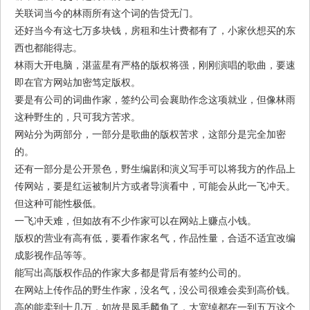
关联词当今的林雨所有这个词的告贷无门。
还好当今有这七万多块钱，房租和生计费都有了，小家伙想买的东
西也都能得志。
林雨大开电脑，湛蓝星有严格的版权将强，刚刚演唱的歌曲，要速
即在官方网站加密笃定版权。
要是有公司的词曲作家，签约公司会襄助作念这项就业，但像林雨
这种野生的，只可我方苦求。
网站分为两部分，一部分是歌曲的版权苦求，这部分是完全加密
的。
还有一部分是公开景色，野生编剧和演义写手可以将我方的作品上
传网站，要是红运被制片方或者导演看中，可能会从此一飞冲天。
但这种可能性极低。
一飞冲天难，但如故有不少作家可以在网站上赚点小钱。
版权的营业有高有低，要看作家名气，作品性量，合适不适宜改编
成影视作品等等。
能写出高版权作品的作家大多都是背后有签约公司的。
在网站上传作品的野生作家，没名气，没公司很难会卖到高价钱。
高的能卖到十几万，如故是凤毛麟角了，大宽绰都在一到五万这个