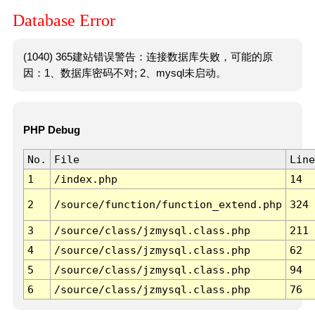
Database Error
(1040) 365建站错误警告：连接数据库失败，可能的原
因：1、数据库密码不对; 2、mysql未启动。
PHP Debug
No.
File
Line
1
/index.php
14
2
/source/function/function_extend.php
324
3
/source/class/jzmysql.class.php
211
4
/source/class/jzmysql.class.php
62
5
/source/class/jzmysql.class.php
94
6
/source/class/jzmysql.class.php
76