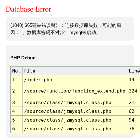
Database Error
(1040) 365建站错误警告：连接数据库失败，可能的原
因：1、数据库密码不对; 2、mysql未启动。
PHP Debug
No.
File
Line
1
/index.php
14
2
/source/function/function_extend.php
324
3
/source/class/jzmysql.class.php
211
4
/source/class/jzmysql.class.php
62
5
/source/class/jzmysql.class.php
94
6
/source/class/jzmysql.class.php
76