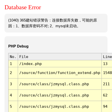
Database Error
(1040) 365建站错误警告：连接数据库失败，可能的原
因：1、数据库密码不对; 2、mysql未启动。
PHP Debug
No.
File
Line
1
/index.php
13
2
/source/function/function_extend.php
1548
3
/source/class/jzmysql.class.php
211
4
/source/class/jzmysql.class.php
62
5
/source/class/jzmysql.class.php
94