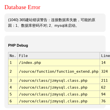
Database Error
(1040) 365建站错误警告：连接数据库失败，可能的原
因：1、数据库密码不对; 2、mysql未启动。
PHP Debug
No.
File
Line
1
/index.php
14
2
/source/function/function_extend.php
324
3
/source/class/jzmysql.class.php
211
4
/source/class/jzmysql.class.php
62
5
/source/class/jzmysql.class.php
94
6
/source/class/jzmysql.class.php
76