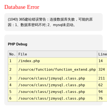
Database Error
(1040) 365建站错误警告：连接数据库失败，可能的原
因：1、数据库密码不对; 2、mysql未启动。
PHP Debug
No.
File
Line
1
/index.php
14
2
/source/function/function_extend.php
324
3
/source/class/jzmysql.class.php
211
4
/source/class/jzmysql.class.php
62
5
/source/class/jzmysql.class.php
94
6
/source/class/jzmysql.class.php
76