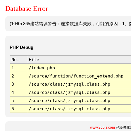
Database Error
(1040) 365建站错误警告：连接数据库失败，可能的原因：1、数
PHP Debug
No.
File
1
/index.php
2
/source/function/function_extend.php
3
/source/class/jzmysql.class.php
4
/source/class/jzmysql.class.php
5
/source/class/jzmysql.class.php
6
/source/class/jzmysql.class.php
www.365jz.com
已经将此