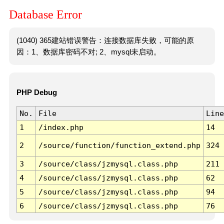
Database Error
(1040) 365建站错误警告：连接数据库失败，可能的原
因：1、数据库密码不对; 2、mysql未启动。
PHP Debug
No.
File
Line
1
/index.php
14
2
/source/function/function_extend.php
324
3
/source/class/jzmysql.class.php
211
4
/source/class/jzmysql.class.php
62
5
/source/class/jzmysql.class.php
94
6
/source/class/jzmysql.class.php
76