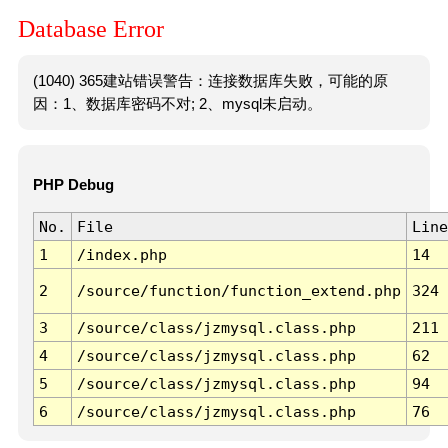
Database Error
(1040) 365建站错误警告：连接数据库失败，可能的原
因：1、数据库密码不对; 2、mysql未启动。
PHP Debug
No.
File
Line
1
/index.php
14
2
/source/function/function_extend.php
324
3
/source/class/jzmysql.class.php
211
4
/source/class/jzmysql.class.php
62
5
/source/class/jzmysql.class.php
94
6
/source/class/jzmysql.class.php
76