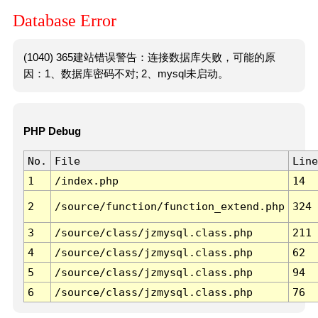
Database Error
(1040) 365建站错误警告：连接数据库失败，可能的原
因：1、数据库密码不对; 2、mysql未启动。
PHP Debug
No.
File
Line
1
/index.php
14
2
/source/function/function_extend.php
324
3
/source/class/jzmysql.class.php
211
4
/source/class/jzmysql.class.php
62
5
/source/class/jzmysql.class.php
94
6
/source/class/jzmysql.class.php
76