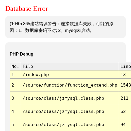
Database Error
(1040) 365建站错误警告：连接数据库失败，可能的原
因：1、数据库密码不对; 2、mysql未启动。
PHP Debug
No.
File
Line
1
/index.php
13
2
/source/function/function_extend.php
1548
3
/source/class/jzmysql.class.php
211
4
/source/class/jzmysql.class.php
62
5
/source/class/jzmysql.class.php
94