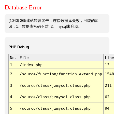
Database Error
(1040) 365建站错误警告：连接数据库失败，可能的原
因：1、数据库密码不对; 2、mysql未启动。
PHP Debug
No.
File
Line
1
/index.php
13
2
/source/function/function_extend.php
1548
3
/source/class/jzmysql.class.php
211
4
/source/class/jzmysql.class.php
62
5
/source/class/jzmysql.class.php
94