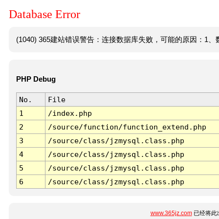
Database Error
(1040) 365建站错误警告：连接数据库失败，可能的原因：1、数
PHP Debug
No.
File
1
/index.php
2
/source/function/function_extend.php
3
/source/class/jzmysql.class.php
4
/source/class/jzmysql.class.php
5
/source/class/jzmysql.class.php
6
/source/class/jzmysql.class.php
www.365jz.com
已经将此