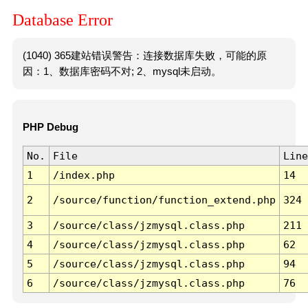
Database Error
(1040) 365建站错误警告：连接数据库失败，可能的原
因：1、数据库密码不对; 2、mysql未启动。
PHP Debug
No.
File
Line
1
/index.php
14
2
/source/function/function_extend.php
324
3
/source/class/jzmysql.class.php
211
4
/source/class/jzmysql.class.php
62
5
/source/class/jzmysql.class.php
94
6
/source/class/jzmysql.class.php
76