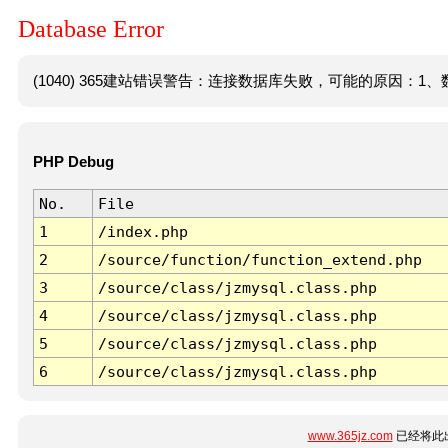
Database Error
(1040) 365建站错误警告：连接数据库失败，可能的原因：1、数
PHP Debug
No.
File
1
/index.php
2
/source/function/function_extend.php
3
/source/class/jzmysql.class.php
4
/source/class/jzmysql.class.php
5
/source/class/jzmysql.class.php
6
/source/class/jzmysql.class.php
www.365jz.com
已经将此