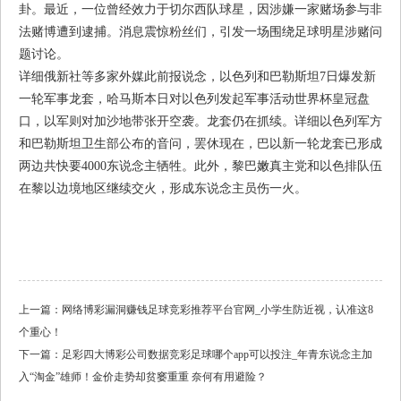
卦。最近，一位曾经效力于切尔西队球星，因涉嫌一家赌场参与非
法赌博遭到逮捕。消息震惊粉丝们，引发一场围绕足球明星涉赌问
题讨论。
详细俄新社等多家外媒此前报说念，以色列和巴勒斯坦7日爆发新
一轮军事龙套，哈马斯本日对以色列发起军事活动世界杯皇冠盘
口，以军则对加沙地带张开空袭。龙套仍在抓续。详细以色列军方
和巴勒斯坦卫生部公布的音问，罢休现在，巴以新一轮龙套已形成
两边共快要4000东说念主牺牲。此外，黎巴嫩真主党和以色排队伍
在黎以边境地区继续交火，形成东说念主员伤一火。
上一篇：
网络博彩漏洞赚钱足球竞彩推荐平台官网_小学生防近视，认准这8
个重心！
下一篇：
足彩四大博彩公司数据竞彩足球哪个app可以投注_年青东说念主加
入“淘金”雄师！金价走势却贫窭重重 奈何有用避险？