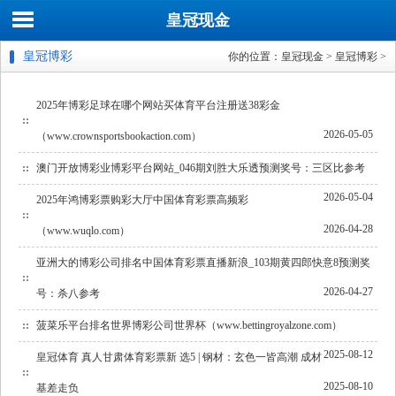
皇冠现金
皇冠博彩
你的位置：
皇冠现金
>
皇冠博彩
>
2025年博彩足球在哪个网站买体育平台注册送38彩金
2026-05-05
（www.crownsportsbookaction.com）
澳门开放博彩业博彩平台网站_046期刘胜大乐透预测奖号：三区比参考
2026-05-04
2025年鸿博彩票购彩大厅中国体育彩票高频彩
2026-04-28
（www.wuqlo.com）
亚洲大的博彩公司排名中国体育彩票直播新浪_103期黄四郎快意8预测奖
2026-04-27
号：杀八参考
菠菜乐平台排名世界博彩公司世界杯（www.bettingroyalzone.com）
2025-08-12
皇冠体育 真人甘肃体育彩票新 选5 | 钢材：玄色一皆高潮 成材
2025-08-10
基差走负