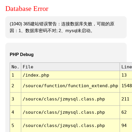
Database Error
(1040) 365建站错误警告：连接数据库失败，可能的原
因：1、数据库密码不对; 2、mysql未启动。
PHP Debug
No.
File
Line
1
/index.php
13
2
/source/function/function_extend.php
1548
3
/source/class/jzmysql.class.php
211
4
/source/class/jzmysql.class.php
62
5
/source/class/jzmysql.class.php
94