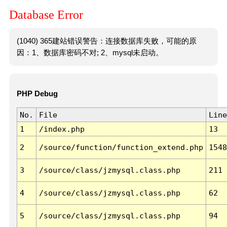
Database Error
(1040) 365建站错误警告：连接数据库失败，可能的原
因：1、数据库密码不对; 2、mysql未启动。
PHP Debug
No.
File
Line
1
/index.php
13
2
/source/function/function_extend.php
1548
3
/source/class/jzmysql.class.php
211
4
/source/class/jzmysql.class.php
62
5
/source/class/jzmysql.class.php
94