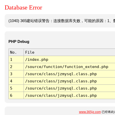
Database Error
(1040) 365建站错误警告：连接数据库失败，可能的原因：1、数
PHP Debug
No.
File
1
/index.php
2
/source/function/function_extend.php
3
/source/class/jzmysql.class.php
4
/source/class/jzmysql.class.php
5
/source/class/jzmysql.class.php
6
/source/class/jzmysql.class.php
www.365jz.com
已经将此